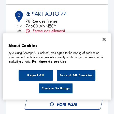
REP'ART AUTO 74
2
78 Rue des Frenes
74600 ANNECY
14.71
km
Fermé actuellement
TÉLÉPHONE
About Cookies
VOIR PLUS
By clicking “Accept All Cookies”, you agree to the storing of cookies on
your device to enhance site navigation, analyze site usage, and assist in our
marketing efforts.
Politique de cookies
CARROSSERIE PATERNO
3
Reject All
Accept All Cookies
598 RTE DE LA SERRAZ
73370 LE BOURGET-DU-LAC
19.44
km
Fermé actuellement
Cookie Settings
TÉLÉPHONE
VOIR PLUS