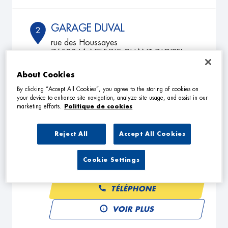
GARAGE DUVAL
2
rue des Houssayes
76520 LA NEUVILLE CHANT D'OISEL
16.55
km
Fermé actuellement
About Cookies
TÉLÉPHONE
By clicking “Accept All Cookies”, you agree to the storing of cookies on
VOIR PLUS
your device to enhance site navigation, analyze site usage, and assist in our
marketing efforts.
Politique de cookies
Reject All
Accept All Cookies
NORMANDIE AUTO
3
7 Route de Beauvoir
Cookie Settings
27480 FLEURY LA FORET
17.39
km
Fermé actuellement
TÉLÉPHONE
VOIR PLUS