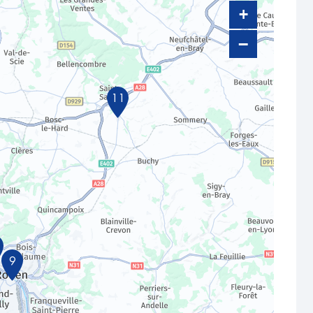
+
−
11
9