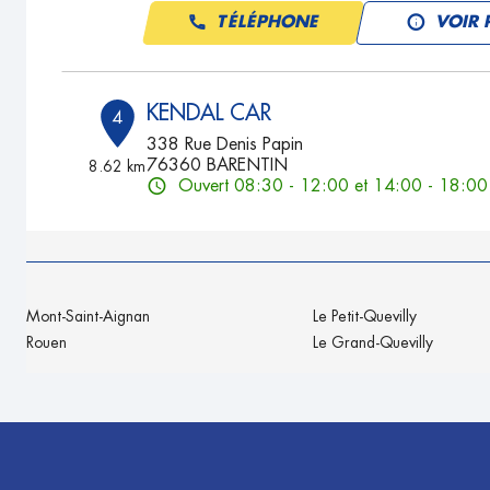
TÉLÉPHONE
VOIR 
KENDAL CAR
4
338 Rue Denis Papin
76360 BARENTIN
8.62 km
Ouvert 08:30 - 12:00 et 14:00 - 18:00
TÉLÉPHONE
VOIR 
ATELIER SERVICES DE TOTES
5
Mont-Saint-Aignan
Le Petit-Quevilly
Zone Artisanale
Rouen
Le Grand-Quevilly
76890 TOTES
10.74
km
Ouvert 07:30 - 12:30 et 13:30 - 18:30
TÉLÉPHONE
VOIR 