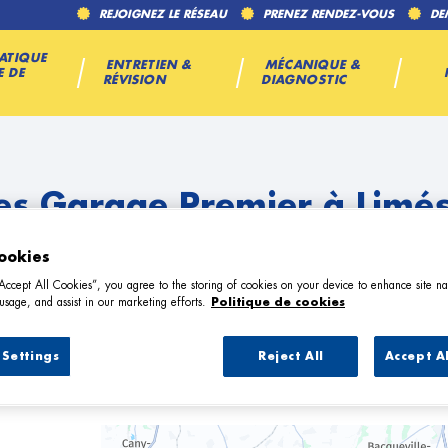
REJOIGNEZ LE RÉSEAU
PRENEZ RENDEZ-VOUS
DE
ATIQUE
ENTRETIEN &
MÉCANIQUE &
E DE
RÉVISION
DIAGNOSTIC
es Garage Premier à Limé
ookies
“Accept All Cookies”, you agree to the storing of cookies on your device to enhance site na
usage, and assist in our marketing efforts.
Politique de cookies
Settings
Reject All
Accept A
13 Garage Premier à Limésy