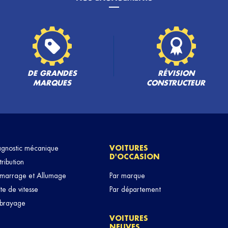
PLUS
DE GRANDES
RÉVISION
MARQUES
CONSTRUCTEUR
PLUS
agnostic mécanique
VOITURES
D'OCCASION
tribution
marrage et Allumage
Par marque
te de vitesse
Par département
brayage
VOITURES
NEUVES