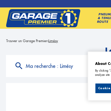
PNEUM
& TENU
ROUTE
Trouver un Garage Premier
Limésy
L
About C
Ma recherche :
Limésy
By clicking 
analyze site 
Cookie 