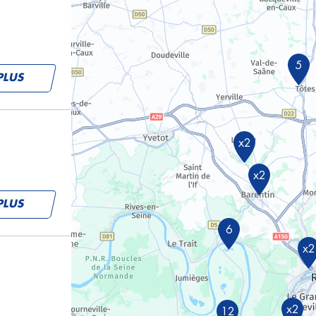
5
PLUS
x2
x2
PLUS
6
x2
x2
12