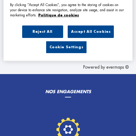
VOIR PLUS
By clicking “Accept All Cookies”, you agree to the storing of cookies on
your device to enhance site navigation, analyze site usage, and assist in our
marketing efforts.
Politique de cookies
Les Garage Premier dans les villes à proximité
Reject All
Accept All Cookies
Trouver un Garage Premier
Cookie Settings
Martres-Tolosane
Powered by
evermaps ©
NOS ENGAGEMENTS