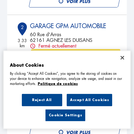
VOIR PLUS
GARAGE GPM AUTOMOBILE
2
60 Rue d'Arras
62161 AGNEZ LES DUISANS
3.33
km
Fermé actuellement
TÉLÉPHONE
About Cookies
VOIR PLUS
By clicking “Accept All Cookies”, you agree to the storing of cookies on
your device to enhance site navigation, analyze site usage, and assist in our
marketing efforts.
Politique de cookies
AUTOMOBILE DU MOULIN
3
Rue du Triangle
Reject All
Accept All Cookies
62217 ACHICOURT
10.52
km
Fermé aujourd'hui
Cookie Settings
TÉLÉPHONE
VOIR PLUS