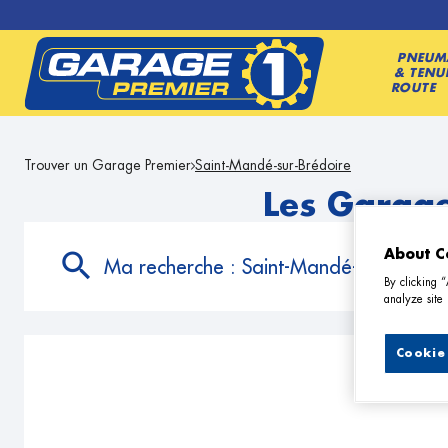
PNEUM
& TENU
ROUTE
Trouver un Garage Premier
Saint-Mandé-sur-Brédoire
Les Garage
About C
Ma recherche :
Saint-Mandé-sur-Brédoi
By clicking 
analyze site 
Cookie 
2 G