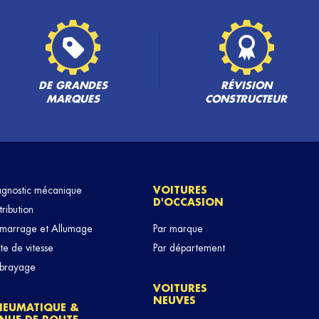
DE GRANDES
RÉVISION
MARQUES
CONSTRUCTEUR
agnostic mécanique
VOITURES
D'OCCASION
tribution
marrage et Allumage
Par marque
te de vitesse
Par département
brayage
VOITURES
NEUVES
NEUMATIQUE &