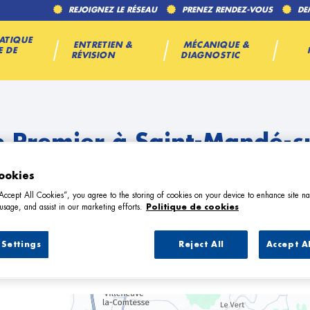
REJOIGNEZ LE RÉSEAU
PRENEZ RENDEZ-VOUS
DE
ATIQUE
ENTRETIEN &
MÉCANIQUE &
E DE
RÉVISION
DIAGNOSTIC
 Premier à Saint-Mandé-s
ookies
re
“Accept All Cookies”, you agree to the storing of cookies on your device to enhance site na
usage, and assist in our marketing efforts.
Politique de cookies
Settings
Reject All
Accept A
arage Premier à Saint-Mandé-sur-Bréd