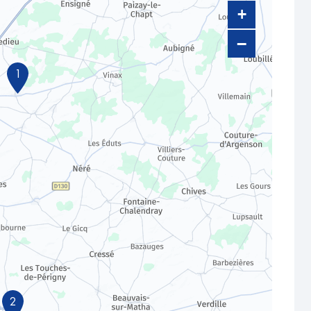
+
−
1
2