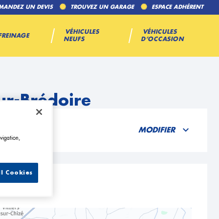
MANDEZ UN DEVIS
TROUVEZ UN GARAGE
ESPACE ADHÉRENT
VÉHICULES
VÉHICULES
FREINAGE
NEUFS
D’OCCASION
ur-Brédoire
MODIFIER
vigation,
ll Cookies
oire