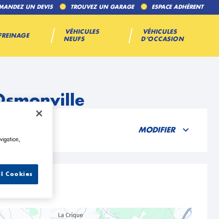
MANDEZ UN DEVIS
TROUVEZ UN GARAGE
ESPACE ADHÉRENT
VÉHICULES
VÉHICULES
FREINAGE
NEUFS
D’OCCASION
Osmonville
MODIFIER
vigation,
ll Cookies
ille