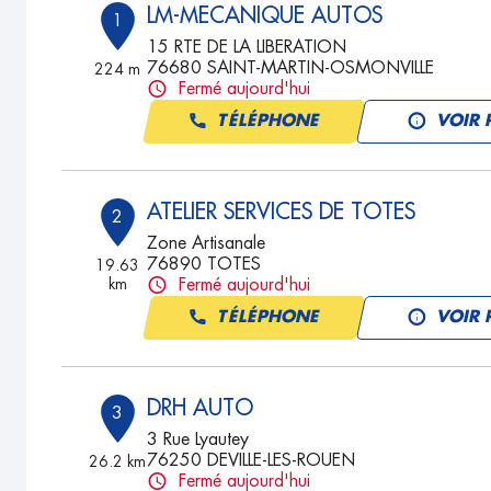
LM-MECANIQUE AUTOS
1
15 RTE DE LA LIBERATION
76680 SAINT-MARTIN-OSMONVILLE
224 m
Fermé aujourd'hui
TÉLÉPHONE
VOIR 
ATELIER SERVICES DE TOTES
2
Zone Artisanale
76890 TOTES
19.63
km
Fermé aujourd'hui
TÉLÉPHONE
VOIR 
DRH AUTO
3
3 Rue Lyautey
76250 DEVILLE-LES-ROUEN
26.2 km
Fermé aujourd'hui