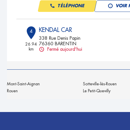
TÉLÉPHONE
VOIR 
KENDAL CAR
4
338 Rue Denis Papin
76360 BARENTIN
26.94
km
Fermé aujourd'hui
TÉLÉPHONE
VOIR 
GARAGE DE LA COTE
5
Mont-Saint-Aignan
Sotteville-lès-Rouen
12 Rue Pierre et Marie Curie
Rouen
Le Petit-Quevilly
76360 BARENTIN
27.05
km
Fermé aujourd'hui
TÉLÉPHONE
VOIR 