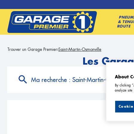
PNEUM
& TENU
ROUTE
Trouver un Garage Premier
Saint-Martin-Osmonville
Les Garag
About C
Ma recherche :
Saint-Martin-Osmonville
By clicking 
analyze site 
Cookie 
9 G