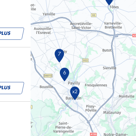
PLUS
7
6
PLUS
x2