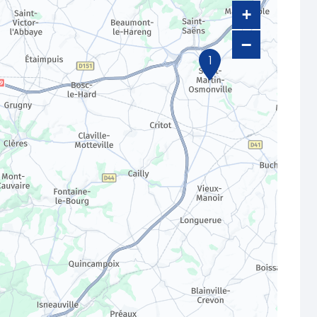
+
−
1