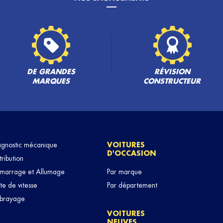
PLUS
DE GRANDES
RÉVISION
MARQUES
CONSTRUCTEUR
PLUS
agnostic mécanique
VOITURES
D'OCCASION
tribution
marrage et Allumage
Par marque
te de vitesse
Par département
brayage
VOITURES
NEUVES