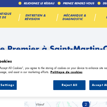
REJOIGNEZ LE RÉSEAU
PRENEZ RENDEZ-VOUS
DE
ATIQUE
ENTRETIEN &
MÉCANIQUE &
E DE
RÉVISION
DIAGNOSTIC
e Premier à Saint-Martin-
ookies
“Accept All Cookies”, you agree to the storing of cookies on your device to enhance site na
usage, and assist in our marketing efforts.
Politique de cookies
Settings
Reject All
Accept A
arage Premier à Saint-Martin-Osmonv
2