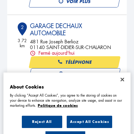
VOIR PLUS
GARAGE DECHAUX
2
AUTOMOBILE
3.72
481 Rue Joseph Berlioz
km
01140 SAINT-DIDIER-SUR-CHALARON
Fermé aujourd'hui
TÉLÉPHONE
VOIR PLUS
About Cookies
By clicking “Accept All Cookies”, you agree to the storing of cookies on
GARAGE GRAND
3
your device to enhance site navigation, analyze site usage, and assist in our
marketing efforts.
Politique de cookies
305 Route de Rétissinge
01290 BIZIAT
13.6
km
Fermé actuellement
Reject All
Accept All Cookies
TÉLÉPHONE