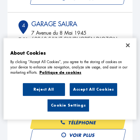
GARAGE SAURA
4
7 Avenue du 8 Mai 1945
69360 SAINT SYMPHORIEN D'OZON
7.52
km
Fermé actuellement
About Cookies
TÉLÉPHONE
By clicking “Accept All Cookies”, you agree to the storing of cookies on
VOIR PLUS
your device to enhance site navigation, analyze site usage, and assist in our
marketing efforts.
Politique de cookies
Reject All
Accept All Cookies
MECA MICHEL
5
9 Chemin De Genas
Cookie Settings
69800 SAINT-PRIEST
7.75
km
Fermé actuellement
TÉLÉPHONE
VOIR PLUS