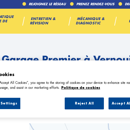
REJOIGNEZ LE RÉSEAU
PRENEZ RENDEZ-VOUS
DE
ATIQUE
ENTRETIEN &
MÉCANIQUE &
E DE
RÉVISION
DIAGNOSTIC
 Garage Premier à Vernoui
ookies
“Accept All Cookies”, you agree to the storing of cookies on your device to enhance site na
usage, and assist in our marketing efforts.
Politique de cookies
Settings
Reject All
Accept A
1 Garage Premier à Vernouillet