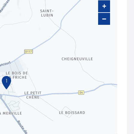
+
−
1