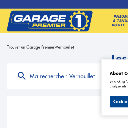
PNEUM
& TENU
ROUTE
Trouver un Garage Premier
Vernouillet
Les
About C
Ma recherche :
Vernouillet
By clicking 
analyze site 
Cookie 