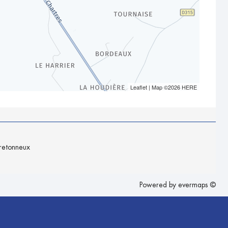
Leaflet
| Map ©2026
HERE
retonneux
Powered by
evermaps ©