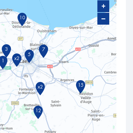
+
−
10
3
7
5
x2
1
15
x2
12