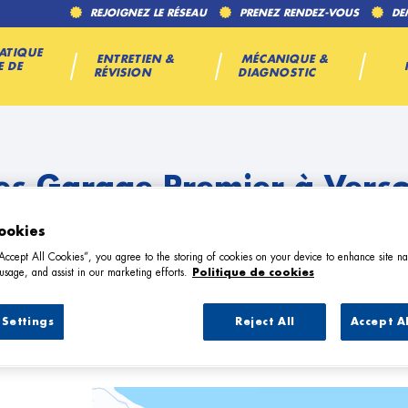
REJOIGNEZ LE RÉSEAU
PRENEZ RENDEZ-VOUS
DE
ATIQUE
ENTRETIEN &
MÉCANIQUE &
E DE
RÉVISION
DIAGNOSTIC
es Garage Premier à Vers
ookies
“Accept All Cookies”, you agree to the storing of cookies on your device to enhance site na
usage, and assist in our marketing efforts.
Politique de cookies
Settings
Reject All
Accept A
16 Garage Premier à Verson