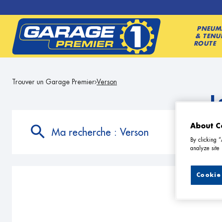
PNEUM
& TENU
ROUTE
Trouver un Garage Premier
Verson
L
About C
Ma recherche :
Verson
By clicking 
analyze site 
Cookie 