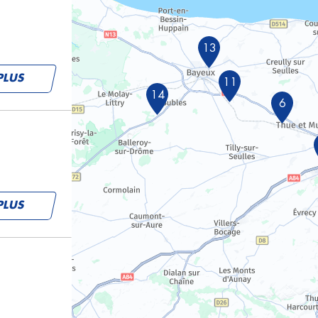
13
PLUS
11
14
6
PLUS