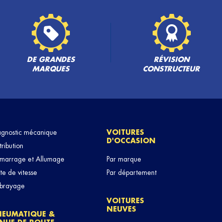
PLUS
DE GRANDES
RÉVISION
MARQUES
CONSTRUCTEUR
agnostic mécanique
VOITURES
D'OCCASION
PLUS
tribution
marrage et Allumage
Par marque
te de vitesse
Par département
brayage
VOITURES
NEUVES
NEUMATIQUE &