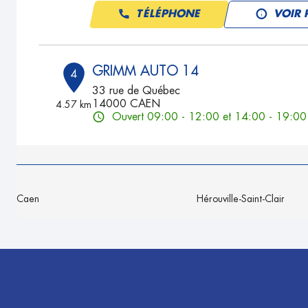
TÉLÉPHONE
VOIR 
GRIMM AUTO 14
4
33 rue de Québec
14000 CAEN
4.57 km
Ouvert 09:00 - 12:00 et 14:00 - 19:00
TÉLÉPHONE
VOIR 
MULTI GROUPE
5
Caen
Hérouville-Saint-Clair
27 T Rue du Marais
14000 CAEN
8.29 km
Fermé actuellement
TÉLÉPHONE
VOIR 