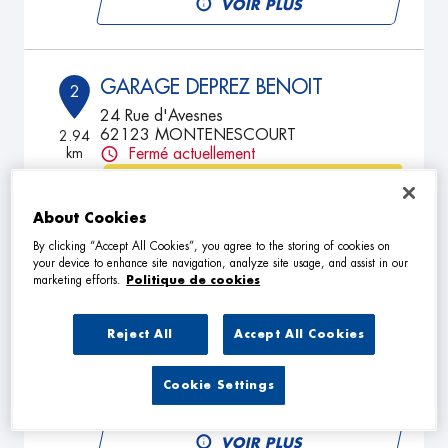
VOIR PLUS
GARAGE DEPREZ BENOIT
2
24 Rue d'Avesnes
62123 MONTENESCOURT
2.94
km
Fermé actuellement
TÉLÉPHONE
About Cookies
VOIR PLUS
By clicking “Accept All Cookies”, you agree to the storing of cookies on
your device to enhance site navigation, analyze site usage, and assist in our
marketing efforts.
Politique de cookies
AUTOMOBILE DU MOULIN
3
Rue du Triangle
Reject All
Accept All Cookies
62217 ACHICOURT
8.61
km
Fermé actuellement
Cookie Settings
TÉLÉPHONE
VOIR PLUS