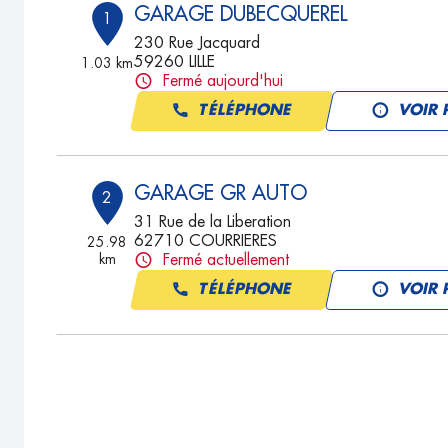
GARAGE DUBECQUEREL
1
230 Rue Jacquard
59260 LILLE
1.03 km
Fermé aujourd'hui
TÉLÉPHONE
VOIR 
GARAGE GR AUTO
2
31 Rue de la Liberation
62710 COURRIERES
25.98
km
Fermé actuellement
TÉLÉPHONE
VOIR 