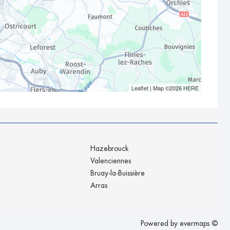
Leaflet
| Map ©2026
HERE
Hazebrouck
Valenciennes
Bruay-la-Buissière
Arras
Powered by
evermaps ©