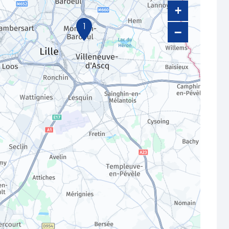
+
1
−