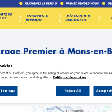
REJOIGNEZ LE RÉSEAU
PRENEZ RENDEZ-VOUS
DE
ATIQUE
ENTRETIEN &
MÉCANIQUE &
E DE
RÉVISION
DIAGNOSTIC
arage Premier à Mons-en-B
ookies
“Accept All Cookies”, you agree to the storing of cookies on your device to enhance site na
usage, and assist in our marketing efforts.
Politique de cookies
Settings
Reject All
Accept A
2 Garage Premier à Mons-en-Baroeul