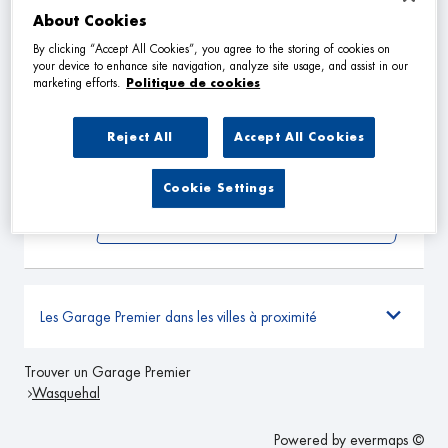
VOIR PLUS
About Cookies
By clicking “Accept All Cookies”, you agree to the storing of cookies on
your device to enhance site navigation, analyze site usage, and assist in our
GARAGE GR AUTO
marketing efforts.
Politique de cookies
2
31 Rue de la Liberation
62710 COURRIERES
29.22
Reject All
Accept All Cookies
km
Fermé actuellement
TÉLÉPHONE
Cookie Settings
VOIR PLUS
Les Garage Premier dans les villes à proximité
Trouver un Garage Premier
Wasquehal
Powered by
evermaps ©