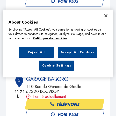
VOIR PLUS
GARAGE GR AUTO
About Cookies
2
31 Rue de la Liberation
By clicking “Accept All Cookies”, you agree to the storing of cookies on
your device to enhance site navigation, analyze site usage, and assist in our
62710 COURRIERES
24.62
marketing efforts.
Politique de cookies
km
Fermé actuellement
TÉLÉPHONE
Reject All
Accept All Cookies
VOIR PLUS
Cookie Settings
GARAGE BABORO
3
110 Rue du General de Gaulle
62320 ROUVROY
28.72
km
Fermé actuellement
TÉLÉPHONE
VOIR PLUS