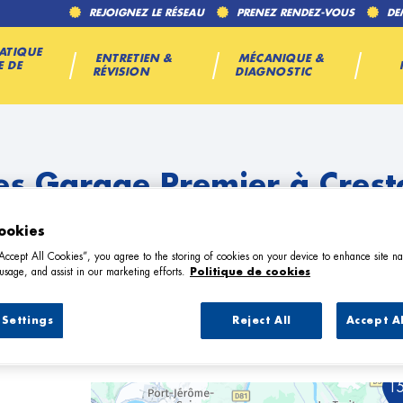
REJOIGNEZ LE RÉSEAU
PRENEZ RENDEZ-VOUS
DE
ATIQUE
ENTRETIEN &
MÉCANIQUE &
E DE
RÉVISION
DIAGNOSTIC
es Garage Premier à Crest
ookies
“Accept All Cookies”, you agree to the storing of cookies on your device to enhance site na
usage, and assist in our marketing efforts.
Politique de cookies
Settings
Reject All
Accept A
15 Garage Premier à Crestot
1