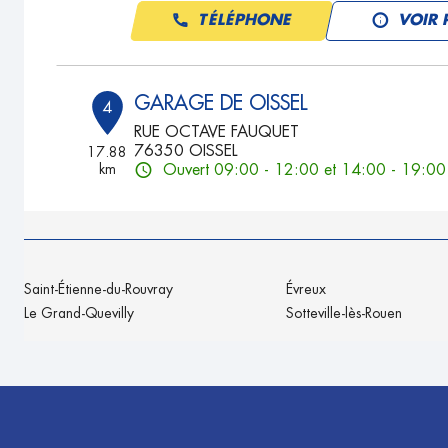
TÉLÉPHONE
VOIR 
GARAGE DE OISSEL
4
RUE OCTAVE FAUQUET
76350 OISSEL
17.88
km
Ouvert 09:00 - 12:00 et 14:00 - 19:00
TÉLÉPHONE
VOIR 
GARAGE DELARCHE
5
Saint-Étienne-du-Rouvray
Évreux
219 rue de la mare la motte
Le Grand-Quevilly
Sotteville-lès-Rouen
27310 HONGUEMARE GUENOUVILLE
18.85
km
Ouvert 09:00 - 12:00 et 14:00 - 18:00
TÉLÉPHONE
VOIR 