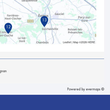
13
12
Leaflet
| Map ©2026
HERE
ignan
Powered by
evermaps ©