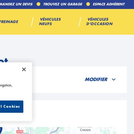
MANDEZ UN DEVIS
TROUVEZ UN GARAGE
ESPACE ADHÉRENT
VÉHICULES
VÉHICULES
FREINAGE
NEUFS
D’OCCASION
ot
MODIFIER
vigation,
ll Cookies
5