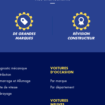
PLUS
DE GRANDES
RÉVISION
MARQUES
CONSTRUCTEUR
PLUS
agnostic mécanique
VOITURES
D'OCCASION
tribution
marrage et Allumage
Par marque
te de vitesse
Par département
brayage
VOITURES
NEUVES