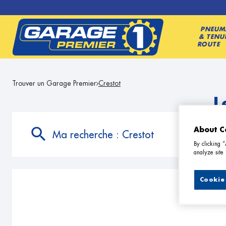
PNEUM
& TENU
ROUTE
Trouver un Garage Premier
Crestot
L
About C
Ma recherche :
Crestot
By clicking 
analyze site 
Cookie 