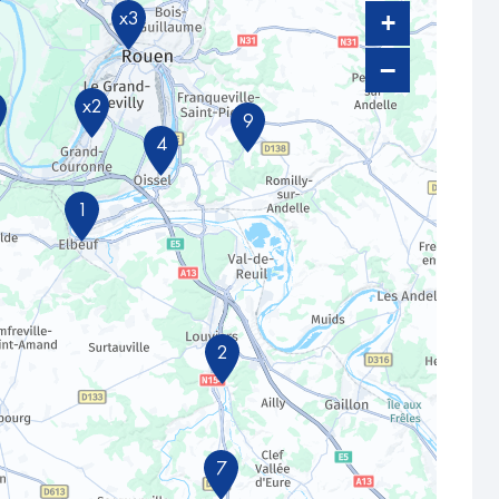
+
x3
−
x2
9
4
1
2
7