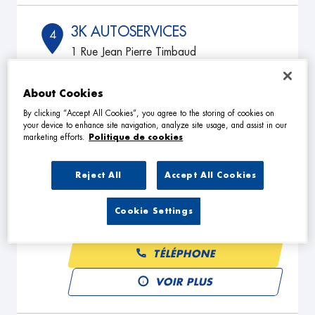
3K AUTOSERVICES
4
1 Rue Jean Pierre Timbaud
38130 ECHIROLLES
3.15
km
Fermé aujourd'hui
About Cookies
TÉLÉPHONE
By clicking “Accept All Cookies”, you agree to the storing of cookies on
your device to enhance site navigation, analyze site usage, and assist in our
VOIR PLUS
marketing efforts.
Politique de cookies
Reject All
Accept All Cookies
AUTOLOC SERVICES
5
165 Av. Ambroise Croizat,
Cookie Settings
38400 ST MARTIN D'HERES
3.95
km
Fermé aujourd'hui
TÉLÉPHONE
VOIR PLUS