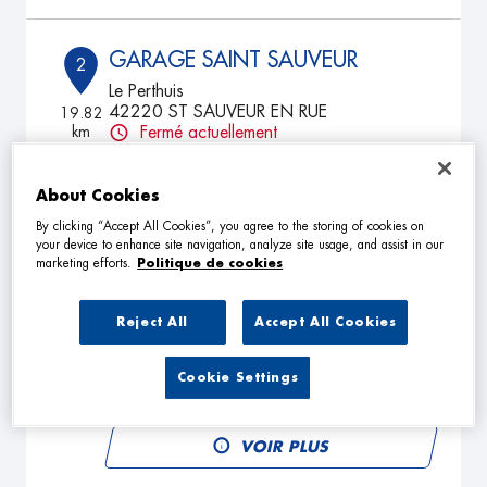
GARAGE SAINT SAUVEUR
2
Le Perthuis
42220 ST SAUVEUR EN RUE
19.82
km
Fermé actuellement
TÉLÉPHONE
About Cookies
VOIR PLUS
By clicking “Accept All Cookies”, you agree to the storing of cookies on
your device to enhance site navigation, analyze site usage, and assist in our
marketing efforts.
Politique de cookies
ETS MASTANTUONO
3
Reject All
Accept All Cookies
48 RUE DES MARTYRS DE LA RESISTANCE
42800 RIVE-DE-GIER
25.53
km
Fermé actuellement
Cookie Settings
TÉLÉPHONE
VOIR PLUS