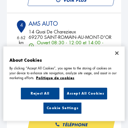
VOIR PLUS
AMS AUTO
4
14 Quai De Charezieux
69270 SAINT-ROMAIN-AU-MONT-D'OR
6.62
km
Ouvert 08:30 - 12:00 et 14:00 -
17:00
TÉLÉPHONE
About Cookies
VOIR PLUS
By clicking “Accept All Cookies”, you agree to the storing of cookies on
your device to enhance site navigation, analyze site usage, and assist in our
marketing efforts.
Politique de cookies
GARAGE DU VALLON
5
Reject All
Accept All Cookies
46 Chemin du Moulin Carron
69570 DARDILLY
11.69
Cookie Settings
km
Ouvert 08:00 - 12:00 et 14:00 -
18:00
TÉLÉPHONE