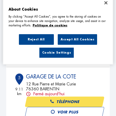
About Cookies
By clicking “Accept All Cookies”, you agree to the storing of cookies on
KENDAL CAR
4
your device to enhance site navigation, analyze site usage, and assist in our
marketing efforts.
Politique de cookies
338 Rue Denis Papin
76360 BARENTIN
8.59
km
Fermé aujourd'hui
Reject All
Accept All Cookies
TÉLÉPHONE
Cookie Settings
VOIR PLUS
GARAGE DE LA COTE
5
12 Rue Pierre et Marie Curie
76360 BARENTIN
9.11
km
Fermé aujourd'hui
TÉLÉPHONE
VOIR PLUS