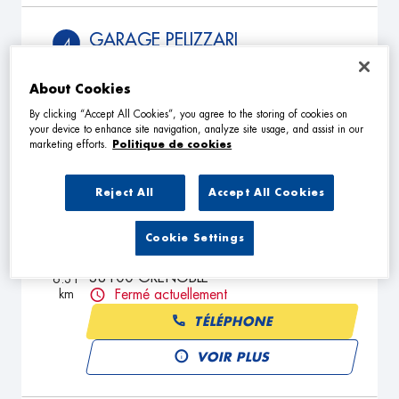
GARAGE PELIZZARI
4
1 Rue du Grand Veymont
38320 EYBENS
5.82
About Cookies
km
Fermé aujourd'hui
By clicking “Accept All Cookies”, you agree to the storing of cookies on
TÉLÉPHONE
your device to enhance site navigation, analyze site usage, and assist in our
marketing efforts.
Politique de cookies
VOIR PLUS
Reject All
Accept All Cookies
RG AUTO
5
Cookie Settings
22 Rue Joseph Bouchayer
38100 GRENOBLE
6.31
km
Fermé actuellement
TÉLÉPHONE
VOIR PLUS