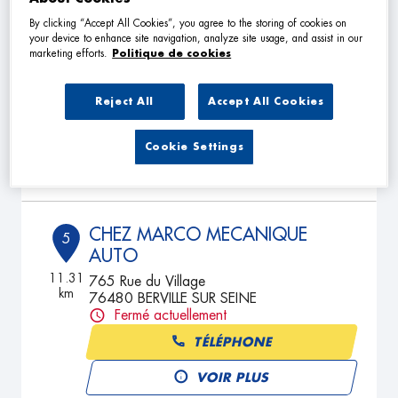
By clicking “Accept All Cookies”, you agree to the storing of cookies on
GARAGE DE BECQUIGNY
your device to enhance site navigation, analyze site usage, and assist in our
4
marketing efforts.
Politique de cookies
110 Route d'hardouville
76570 LIMESY
4.03
km
Fermé aujourd'hui
Reject All
Accept All Cookies
TÉLÉPHONE
Cookie Settings
VOIR PLUS
CHEZ MARCO MECANIQUE
5
AUTO
11.31
765 Rue du Village
km
76480 BERVILLE SUR SEINE
Fermé actuellement
TÉLÉPHONE
VOIR PLUS