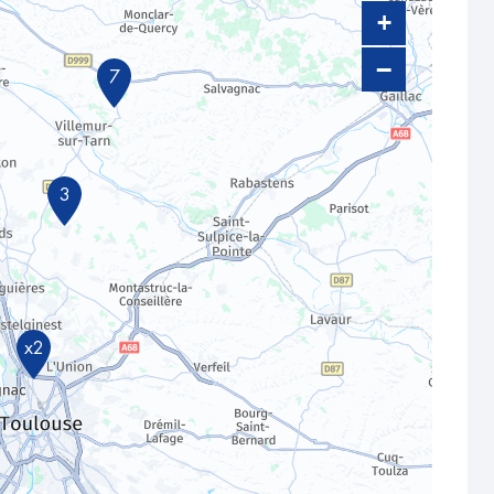
+
−
7
3
x2