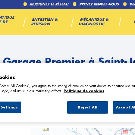
REJOIGNEZ LE RÉSEAU
PRENEZ RENDEZ-VOUS
DE
ATIQUE
ENTRETIEN &
MÉCANIQUE &
E DE
RÉVISION
DIAGNOSTIC
 Garage Premier à Saint-
ookies
“Accept All Cookies”, you agree to the storing of cookies on your device to enhance site na
usage, and assist in our marketing efforts.
Politique de cookies
Settings
Reject All
Accept A
8 Garage Premier à Saint-Jean