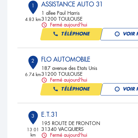
ASSISTANCE AUTO 31
1
1 allee Paul Harris
31200 TOULOUSE
4.83 km
Fermé aujourd'hui
TÉLÉPHONE
VOIR 
FLO AUTOMOBILE
2
187 avenue des Etats Unis
31200 TOULOUSE
6.74 km
Fermé aujourd'hui
TÉLÉPHONE
VOIR 
E.T.31
3
195 ROUTE DE FRONTON
31340 VACQUIERS
13.01
km
Fermé aujourd'hui