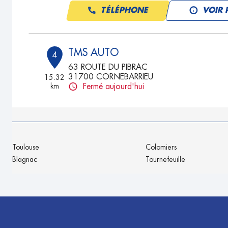
TÉLÉPHONE
VOIR 
TMS AUTO
4
63 ROUTE DU PIBRAC
31700 CORNEBARRIEU
15.32
km
Fermé aujourd'hui
TÉLÉPHONE
VOIR 
MB DEBOSSELAGE
5
Toulouse
Colomiers
616 Route de Bouloc
Blagnac
Tournefeuille
31620 CASTELNAU D'ESTRETEFONDS
18.12
km
Fermé aujourd'hui
TÉLÉPHONE
VOIR 