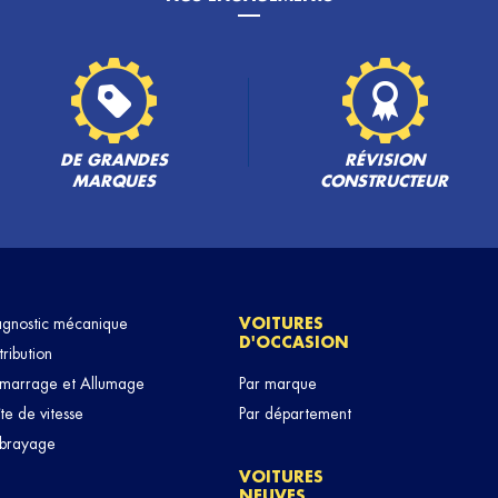
PLUS
DE GRANDES
RÉVISION
MARQUES
CONSTRUCTEUR
PLUS
agnostic mécanique
VOITURES
D'OCCASION
tribution
marrage et Allumage
Par marque
te de vitesse
Par département
brayage
VOITURES
NEUVES