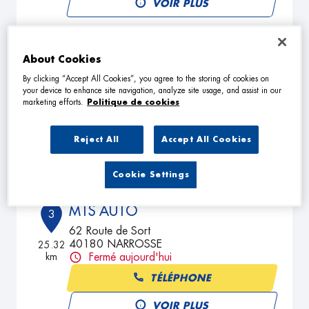
VOIR PLUS
ECO PNEUS SERVICE
About Cookies
2
8 BOULEVARD JEAN D'AMOU
By clicking “Accept All Cookies”, you agree to the storing of cookies on
your device to enhance site navigation, analyze site usage, and assist in our
64100 BAYONNE
22.59
marketing efforts.
Politique de cookies
km
Fermé aujourd'hui
TÉLÉPHONE
Reject All
Accept All Cookies
VOIR PLUS
Cookie Settings
MTS AUTO
3
62 Route de Sort
40180 NARROSSE
25.32
km
Fermé aujourd'hui
TÉLÉPHONE
VOIR PLUS