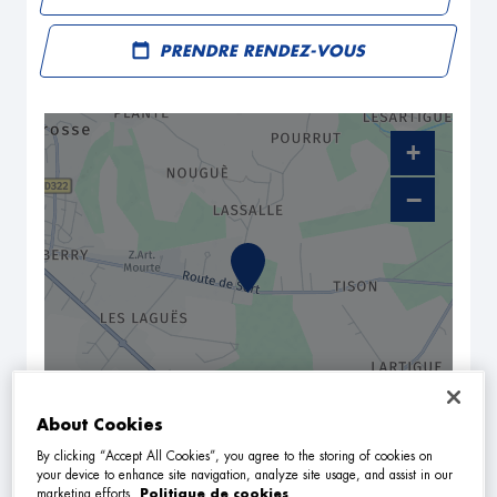
PRENDRE RENDEZ-VOUS
+
−
About Cookies
NAVIGUER
ITINÉRAIRE
By clicking “Accept All Cookies”, you agree to the storing of cookies on
Leaflet
| Map ©2026
HERE
your device to enhance site navigation, analyze site usage, and assist in our
Horaires d'ouverture
marketing efforts.
Politique de cookies