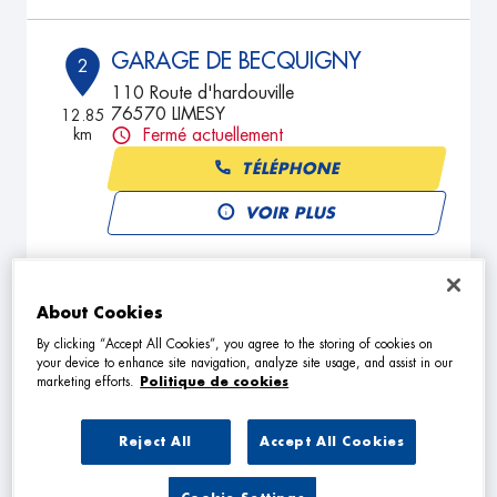
GARAGE DE BECQUIGNY
2
110 Route d'hardouville
76570 LIMESY
12.85
km
Fermé actuellement
TÉLÉPHONE
VOIR PLUS
MECA DS
3
About Cookies
Rouge Grange
By clicking “Accept All Cookies”, you agree to the storing of cookies on
76570 PAVILLY
14.69
your device to enhance site navigation, analyze site usage, and assist in our
km
Fermé actuellement
marketing efforts.
Politique de cookies
TÉLÉPHONE
Reject All
Accept All Cookies
VOIR PLUS