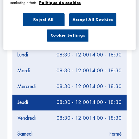
marketing efforts.
Politique de cookies
Reject All
Accept All Cookies
NAVIGUER
ITINÉRAIRE
Cookie Settings
Leaflet
| Map ©2026
HERE
Horaires d'ouverture
Lundi
08:30 - 12:00
14:00 - 18:30
Mardi
08:30 - 12:00
14:00 - 18:30
Mercredi
08:30 - 12:00
14:00 - 18:30
Jeudi
08:30 - 12:00
14:00 - 18:30
Vendredi
08:30 - 12:00
14:00 - 18:30
Samedi
Fermé