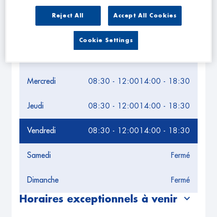
Leaflet
| Map ©2026
HERE
Horaires d'ouverture
Reject All
Accept All Cookies
Lundi
08:30 - 12:00
14:00 - 18:30
Cookie Settings
Mardi
08:30 - 12:00
14:00 - 18:30
Mercredi
08:30 - 12:00
14:00 - 18:30
Jeudi
08:30 - 12:00
14:00 - 18:30
Vendredi
08:30 - 12:00
14:00 - 18:30
Samedi
Fermé
Dimanche
Fermé
Horaires exceptionnels à venir