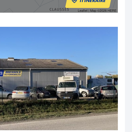
ITINÉRAIRE
Leaflet
| Map ©2026
HERE