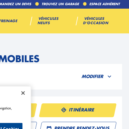
MANDEZ UN DEVIS
TROUVEZ UN GARAGE
ESPACE ADHÉRENT
VÉHICULES
VÉHICULES
FREINAGE
NEUFS
D’OCCASION
OMOBILES
MODIFIER
vigation,
ÉPHONE
ITINÉRAIRE
R UN DEVIS
PRENDRE RENDEZ-VOUS
ll Cookies