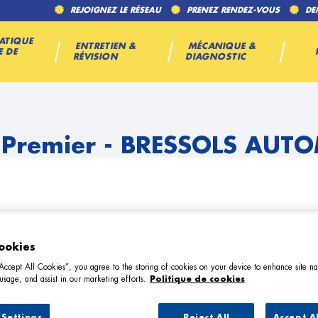
REJOIGNEZ LE RÉSEAU
PRENEZ RENDEZ-VOUS
DE
ATIQUE
ENTRETIEN &
MÉCANIQUE &
E DE
RÉVISION
DIAGNOSTIC
Premier - BRESSOLS AUT
ookies
“Accept All Cookies”, you agree to the storing of cookies on your device to enhance site na
TÉL
usage, and assist in our marketing efforts.
Politique de cookies
DEMANDE
Settings
Reject All
Accept A