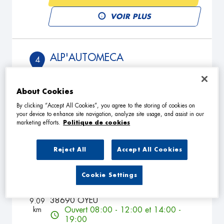
VOIR PLUS
ALP'AUTOMECA
4
1330 Le Marron
38140 SAINT PAUL D'IZEAUX
8.69
km
Ouvert 08:00 - 12:00 et 14:00 -
About Cookies
17:00
By clicking “Accept All Cookies”, you agree to the storing of cookies on
your device to enhance site navigation, analyze site usage, and assist in our
TÉLÉPHONE
marketing efforts.
Politique de cookies
VOIR PLUS
Reject All
Accept All Cookies
GARAGE JAYET
Cookie Settings
5
30 ROUTE DE MONTFOLLET
38690 OYEU
9.09
km
Ouvert 08:00 - 12:00 et 14:00 -
19:00