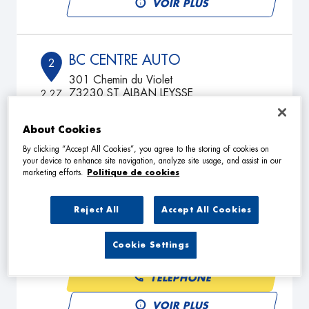
VOIR PLUS
BC CENTRE AUTO
2
301 Chemin du Violet
73230 ST ALBAN LEYSSE
2.27
km
Fermé aujourd'hui
TÉLÉPHONE
About Cookies
By clicking “Accept All Cookies”, you agree to the storing of cookies on
VOIR PLUS
your device to enhance site navigation, analyze site usage, and assist in our
marketing efforts.
Politique de cookies
CARROSSERIE PATERNO
Reject All
Accept All Cookies
3
598 RTE DE LA SERRAZ
73370 LE BOURGET-DU-LAC
12.34
Cookie Settings
km
Fermé aujourd'hui
TÉLÉPHONE
VOIR PLUS