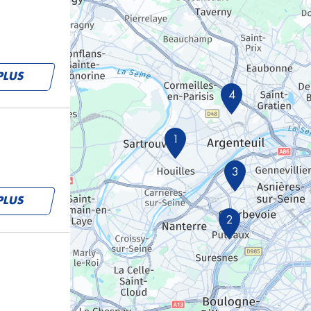
PLUS
4
1
3
PLUS
2