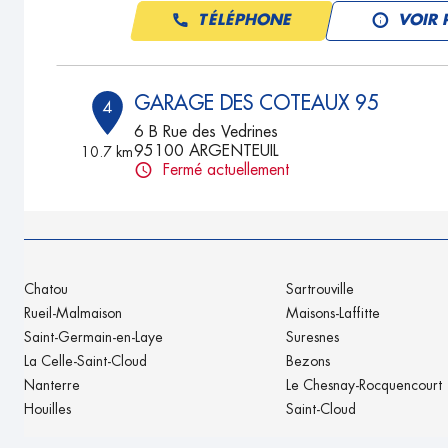
TÉLÉPHONE
VOIR 
GARAGE DES COTEAUX 95
4
6 B Rue des Vedrines
95100 ARGENTEUIL
10.7 km
Fermé actuellement
TÉLÉPHONE
VOIR 
GARAGE MCH
5
Chatou
Sartrouville
66 - 72 Avenue Henri Barbusse
Rueil-Malmaison
Maisons-Laffitte
93120 LACOURNEUVE
19.5 km
Saint-Germain-en-Laye
Suresnes
Fermé actuellement
La Celle-Saint-Cloud
Bezons
TÉLÉPHONE
VOIR 
Nanterre
Le Chesnay-Rocquencourt
Houilles
Saint-Cloud