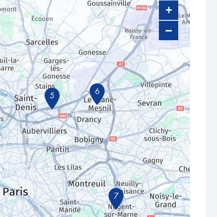
+
−
6
5
7