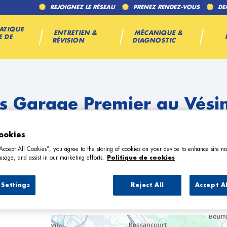
REJOIGNEZ LE RÉSEAU
PRENEZ RENDEZ-VOUS
DE
ATIQUE
ENTRETIEN &
MÉCANIQUE &
E DE
RÉVISION
DIAGNOSTIC
s Garage Premier au Vési
ookies
“Accept All Cookies”, you agree to the storing of cookies on your device to enhance site na
usage, and assist in our marketing efforts.
Politique de cookies
Settings
Reject All
Accept A
7 Garage Premier au Vésinet