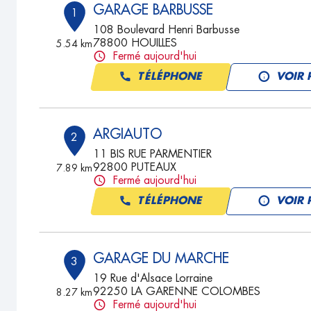
GARAGE BARBUSSE
1
108 Boulevard Henri Barbusse
78800 HOUILLES
5.54 km
Fermé aujourd'hui
TÉLÉPHONE
VOIR 
ARGIAUTO
2
11 BIS RUE PARMENTIER
92800 PUTEAUX
7.89 km
Fermé aujourd'hui
TÉLÉPHONE
VOIR 
GARAGE DU MARCHE
3
19 Rue d'Alsace Lorraine
92250 LA GARENNE COLOMBES
8.27 km
Fermé aujourd'hui