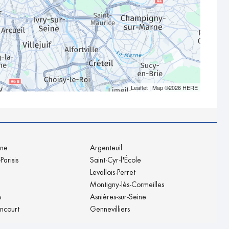
Leaflet
| Map ©2026
HERE
ine
Argenteuil
Parisis
Saint-Cyr-l'École
Levallois-Perret
Montigny-lès-Cormeilles
s
Asnières-sur-Seine
ancourt
Gennevilliers