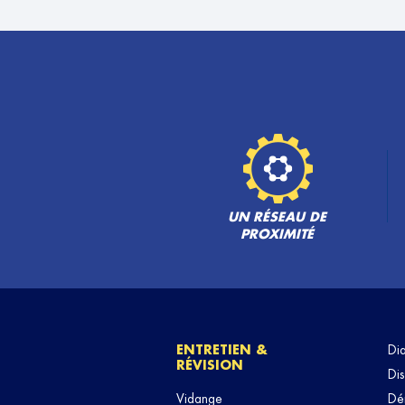
ALCOS AUTO
6
254 Rue Anatole France
93700 DRANCY
24.14
km
Fermé aujourd'hui
TÉLÉPHONE
VOIR 
GARAGE DU CENTRE
7
3 Rue Thiers
94130 NOGENT SUR MARNE
UN RÉSEAU DE
26.42
km
Fermé aujourd'hui
PROXIMITÉ
TÉLÉPHONE
VOIR 
ENTRETIEN &
Di
RÉVISION
Dis
Vidange
Dé