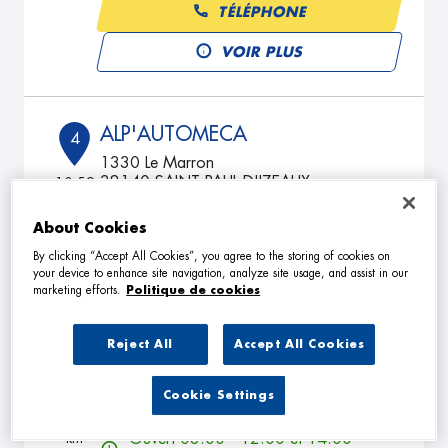
TÉLÉPHONE
VOIR PLUS
ALP'AUTOMECA
4
1330 Le Marron
38140 SAINT PAUL D'IZEAUX
10.59
km
Ouvert 08:00 - 12:00 et 14:00 -
18:00
About Cookies
TÉLÉPHONE
By clicking “Accept All Cookies”, you agree to the storing of cookies on
your device to enhance site navigation, analyze site usage, and assist in our
VOIR PLUS
marketing efforts.
Politique de cookies
Reject All
Accept All Cookies
GARAGE JAYET
5
Cookie Settings
30 ROUTE DE MONTFOLLET
38690 OYEU
11.56
km
Ouvert 08:00 - 12:00 et 14:00 -