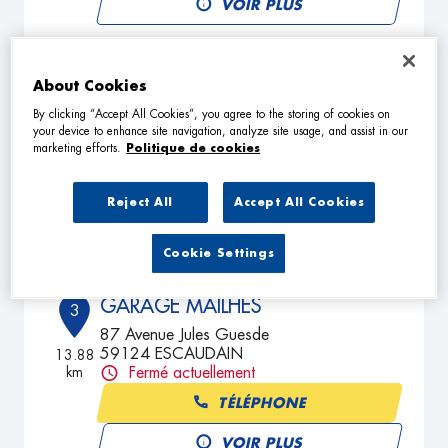
VOIR PLUS
GARAGE DENIMAL
About Cookies
2
350 Rue Denfer
By clicking “Accept All Cookies”, you agree to the storing of cookies on
your device to enhance site navigation, analyze site usage, and assist in our
59690 VIEUX CONDE
9.7 km
marketing efforts.
Politique de cookies
Fermé actuellement
TÉLÉPHONE
Reject All
Accept All Cookies
VOIR PLUS
Cookie Settings
GARAGE MAILHES
3
87 Avenue Jules Guesde
59124 ESCAUDAIN
13.88
km
Fermé actuellement
TÉLÉPHONE
VOIR PLUS