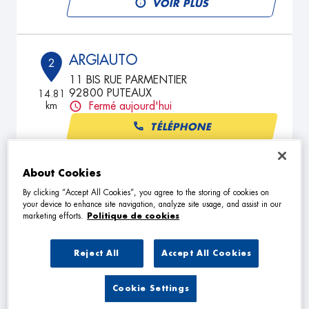
VOIR PLUS
ARGIAUTO
2
11 BIS RUE PARMENTIER
92800 PUTEAUX
14.81
km
Fermé aujourd'hui
TÉLÉPHONE
VOIR PLUS
About Cookies
By clicking “Accept All Cookies”, you agree to the storing of cookies on
your device to enhance site navigation, analyze site usage, and assist in our
GARAGE DU MARCHE
3
marketing efforts.
Politique de cookies
19 Rue d'Alsace Lorraine
92250 LA GARENNE COLOMBES
18.19
Reject All
Accept All Cookies
km
Fermé aujourd'hui
TÉLÉPHONE
Cookie Settings
VOIR PLUS