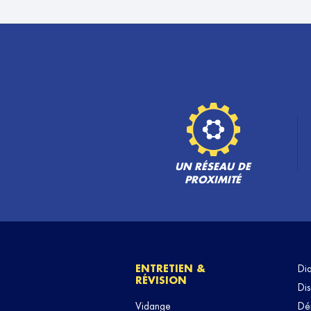
ALCOS AUTO
6
254 Rue Anatole France
93700 DRANCY
20.95
km
Ouvert 08:00 - 12:30 et 13:30 - 18:30
TÉLÉPHONE
VOIR 
GARAGE DU CENTRE
7
3 Rue Thiers
94130 NOGENT SUR MARNE
UN RÉSEAU DE
23.95
km
Fermé actuellement
PROXIMITÉ
TÉLÉPHONE
VOIR 
ENTRETIEN &
Di
RÉVISION
Dis
Vidange
Dé