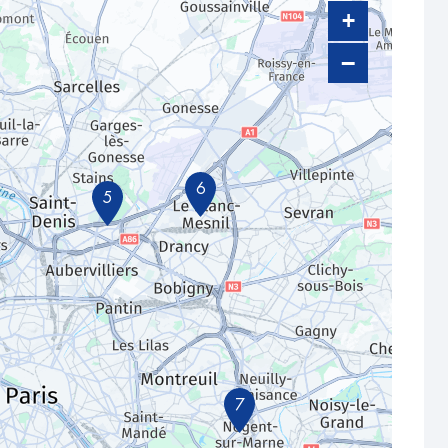
+
−
6
5
7