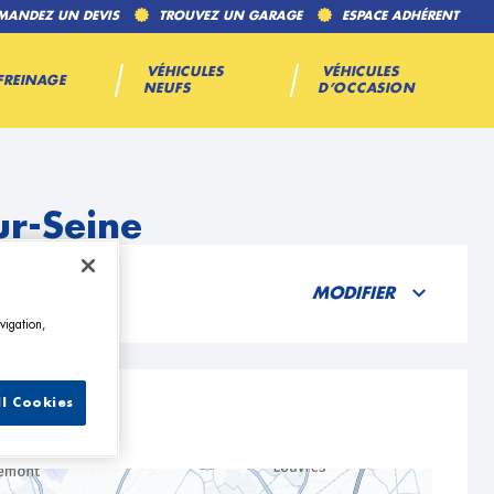
MANDEZ UN DEVIS
TROUVEZ UN GARAGE
ESPACE ADHÉRENT
VÉHICULES
VÉHICULES
FREINAGE
NEUFS
D’OCCASION
ur-Seine
MODIFIER
vigation,
ll Cookies
e