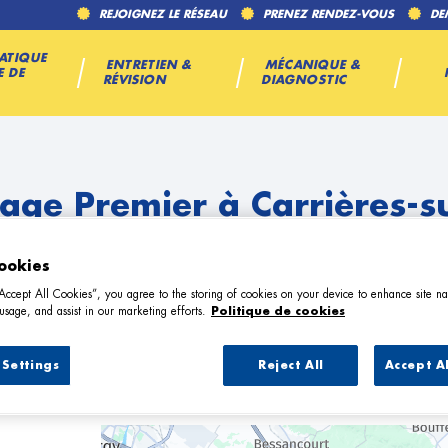
REJOIGNEZ LE RÉSEAU
PRENEZ RENDEZ-VOUS
DE
ATIQUE
ENTRETIEN &
MÉCANIQUE &
E DE
RÉVISION
DIAGNOSTIC
age Premier à Carrières-s
ookies
“Accept All Cookies”, you agree to the storing of cookies on your device to enhance site na
usage, and assist in our marketing efforts.
Politique de cookies
Settings
Reject All
Accept A
7 Garage Premier à Carrières-sur-Sein