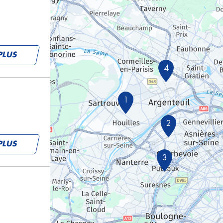
PLUS
4
1
2
PLUS
3