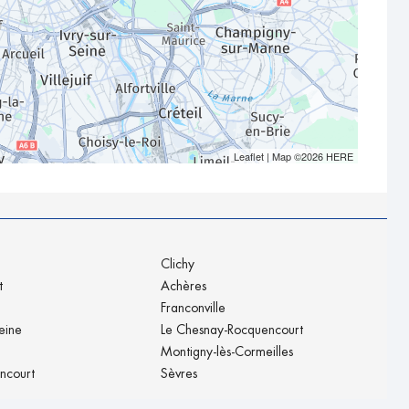
Leaflet
| Map ©2026
HERE
Clichy
t
Achères
Franconville
eine
Le Chesnay-Rocquencourt
Montigny-lès-Cormeilles
ancourt
Sèvres