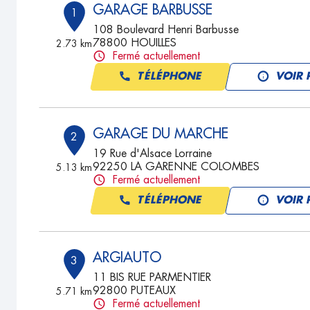
GARAGE BARBUSSE
1
108 Boulevard Henri Barbusse
78800 HOUILLES
2.73 km
Fermé actuellement
TÉLÉPHONE
VOIR 
GARAGE DU MARCHE
2
19 Rue d'Alsace Lorraine
92250 LA GARENNE COLOMBES
5.13 km
Fermé actuellement
TÉLÉPHONE
VOIR 
ARGIAUTO
3
11 BIS RUE PARMENTIER
92800 PUTEAUX
5.71 km
Fermé actuellement