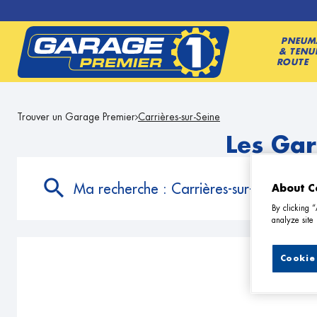
PNEUM
& TENU
ROUTE
Trouver un Garage Premier
Carrières-sur-Seine
Les Gar
Ma recherche :
Carrières-sur-Seine
About C
By clicking 
analyze site 
Cookie 