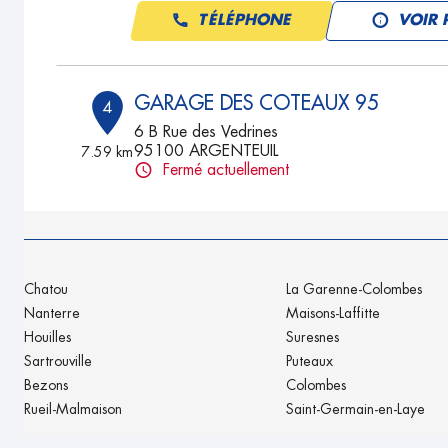
TÉLÉPHONE
VOIR 
GARAGE DES COTEAUX 95
4
6 B Rue des Vedrines
95100 ARGENTEUIL
7.59 km
Fermé actuellement
TÉLÉPHONE
VOIR 
GARAGE MCH
5
Chatou
La Garenne-Colombes
66 - 72 Avenue Henri Barbusse
Nanterre
Maisons-Laffitte
93120 LACOURNEUVE
16.29
Houilles
Suresnes
km
Fermé actuellement
Sartrouville
Puteaux
TÉLÉPHONE
VOIR 
Bezons
Colombes
Rueil-Malmaison
Saint-Germain-en-Laye