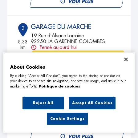
VOIR PLUS
GARAGE DU MARCHE
2
19 Rue d'Alsace Lorraine
92250 LA GARENNE COLOMBES
8.33
km
Fermé aujourd'hui
TÉLÉPHONE
About Cookies
VOIR PLUS
By clicking “Accept All Cookies”, you agree to the storing of cookies on
your device to enhance site navigation, analyze site usage, and assist in our
marketing efforts.
Politique de cookies
GARAGE BARBUSSE
3
108 Boulevard Henri Barbusse
Reject All
Accept All Cookies
78800 HOUILLES
9.55
km
Fermé aujourd'hui
Cookie Settings
TÉLÉPHONE
VOIR PLUS