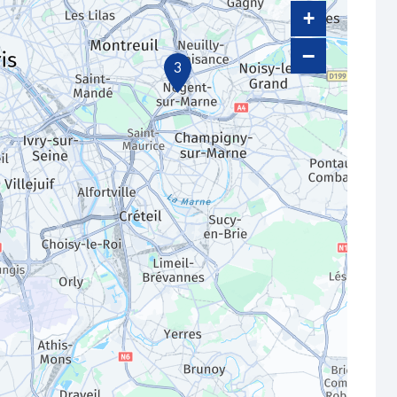
+
−
3