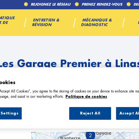
REJOIGNEZ LE RÉSEAU
PRENEZ RENDEZ-VOUS
DE
ATIQUE
ENTRETIEN &
MÉCANIQUE &
E DE
RÉVISION
DIAGNOSTIC
Les Garage Premier à Lina
ookies
“Accept All Cookies”, you agree to the storing of cookies on your device to enhance site na
usage, and assist in our marketing efforts.
Politique de cookies
Settings
Reject All
Accept A
3 Garage Premier à Linas
2