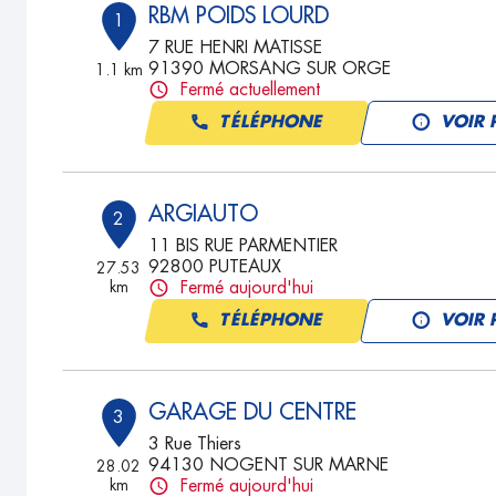
RBM POIDS LOURD
1
7 RUE HENRI MATISSE
91390 MORSANG SUR ORGE
1.1 km
Fermé actuellement
TÉLÉPHONE
VOIR 
ARGIAUTO
2
11 BIS RUE PARMENTIER
92800 PUTEAUX
27.53
km
Fermé aujourd'hui
TÉLÉPHONE
VOIR 
GARAGE DU CENTRE
3
3 Rue Thiers
94130 NOGENT SUR MARNE
28.02
km
Fermé aujourd'hui