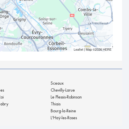
Leaflet
| Map ©2026
HERE
Sceaux
nes
Chevilly-Larue
Roi
Le Plessis-Robinson
labry
Thiais
Bourg-la-Reine
L'Haÿ-les-Roses