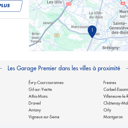
PLUS
1
Les Garage Premier dans les villes à proximité
Évry-Courcouronnes
Fresnes
Gif-sur-Yvette
Corbeil-Esson
Athis-Mons
Villeneuve-le-
Draveil
Châtenay-Ma
Antony
Orly
Vigneux-sur-Seine
Montgeron