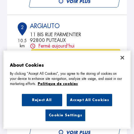
VOIR PLUS
ARGIAUTO
2
11 BIS RUE PARMENTIER
92800 PUTEAUX
10.5
km
Fermé aujourd'hui
TÉLÉPHONE
About Cookies
VOIR PLUS
By clicking “Accept All Cookies”, you agree to the storing of cookies on
your device to enhance site navigation, analyze site usage, and assist in our
marketing efforts.
Politique de cookies
GARAGE DU MARCHE
3
19 Rue d'Alsace Lorraine
Reject All
Accept All Cookies
92250 LA GARENNE COLOMBES
11.78
km
Fermé aujourd'hui
Cookie Settings
TÉLÉPHONE
VOIR PLUS