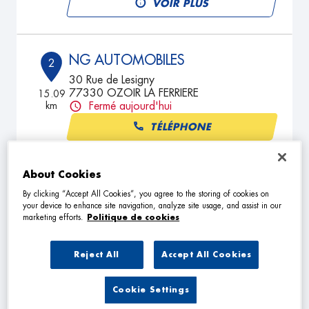
VOIR PLUS
NG AUTOMOBILES
2
30 Rue de Lesigny
77330 OZOIR LA FERRIERE
15.09
km
Fermé aujourd'hui
TÉLÉPHONE
VOIR PLUS
About Cookies
By clicking “Accept All Cookies”, you agree to the storing of cookies on
your device to enhance site navigation, analyze site usage, and assist in our
RBM POIDS LOURD
3
marketing efforts.
Politique de cookies
7 RUE HENRI MATISSE
91390 MORSANG SUR ORGE
20.54
Reject All
Accept All Cookies
km
Fermé actuellement
TÉLÉPHONE
Cookie Settings
VOIR PLUS