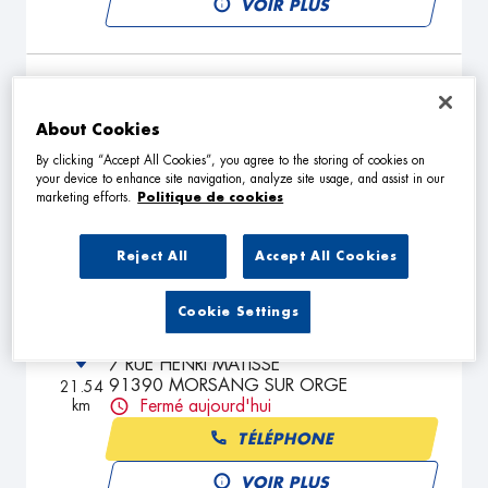
VOIR PLUS
GARAGE BARBUSSE
2
108 Boulevard Henri Barbusse
About Cookies
78800 HOUILLES
21.51
By clicking “Accept All Cookies”, you agree to the storing of cookies on
km
Fermé aujourd'hui
your device to enhance site navigation, analyze site usage, and assist in our
marketing efforts.
Politique de cookies
TÉLÉPHONE
VOIR PLUS
Reject All
Accept All Cookies
Cookie Settings
RBM POIDS LOURD
3
7 RUE HENRI MATISSE
91390 MORSANG SUR ORGE
21.54
km
Fermé aujourd'hui
TÉLÉPHONE
VOIR PLUS