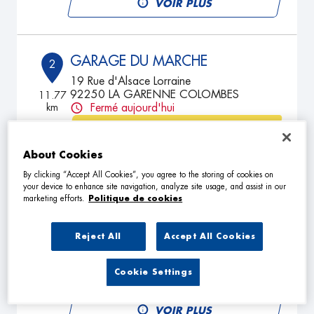
VOIR PLUS
GARAGE DU MARCHE
2
19 Rue d'Alsace Lorraine
92250 LA GARENNE COLOMBES
11.77
km
Fermé aujourd'hui
TÉLÉPHONE
About Cookies
VOIR PLUS
By clicking “Accept All Cookies”, you agree to the storing of cookies on
your device to enhance site navigation, analyze site usage, and assist in our
marketing efforts.
Politique de cookies
GARAGE BARBUSSE
3
108 Boulevard Henri Barbusse
Reject All
Accept All Cookies
78800 HOUILLES
13.44
km
Fermé aujourd'hui
Cookie Settings
TÉLÉPHONE
VOIR PLUS