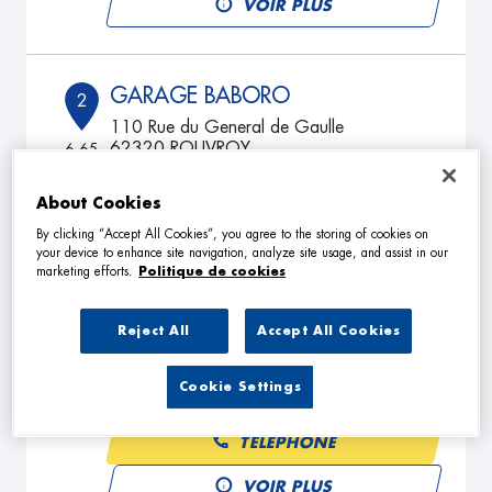
VOIR PLUS
GARAGE BABORO
2
110 Rue du General de Gaulle
62320 ROUVROY
6.65
km
Fermé actuellement
TÉLÉPHONE
About Cookies
By clicking “Accept All Cookies”, you agree to the storing of cookies on
VOIR PLUS
your device to enhance site navigation, analyze site usage, and assist in our
marketing efforts.
Politique de cookies
Reject All
Accept All Cookies
RAPID REPAIR CAR - RRC
3
6 Chemin de la Ventelle
62117 BREBIERES
Cookie Settings
15.16
km
Fermé actuellement
TÉLÉPHONE
VOIR PLUS