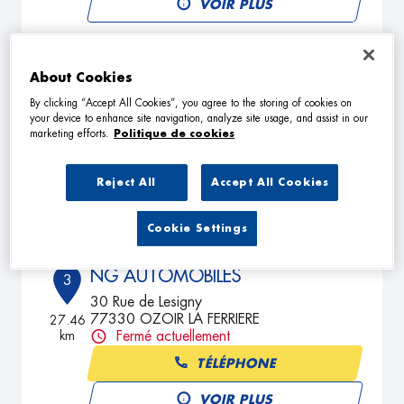
VOIR PLUS
GARAGE DU CENTRE
About Cookies
2
3 Rue Thiers
By clicking “Accept All Cookies”, you agree to the storing of cookies on
your device to enhance site navigation, analyze site usage, and assist in our
94130 NOGENT SUR MARNE
24.79
marketing efforts.
Politique de cookies
km
Fermé actuellement
TÉLÉPHONE
Reject All
Accept All Cookies
VOIR PLUS
Cookie Settings
NG AUTOMOBILES
3
30 Rue de Lesigny
77330 OZOIR LA FERRIERE
27.46
km
Fermé actuellement
TÉLÉPHONE
VOIR PLUS