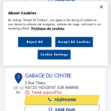
VOIR PLUS
About Cookies
By clicking “Accept All Cookies”, you agree to the storing of cookies on
NG AUTOMOBILES
2
your device to enhance site navigation, analyze site usage, and assist in our
30 Rue de Lesigny
marketing efforts.
Politique de cookies
77330 OZOIR LA FERRIERE
21.59
km
Fermé aujourd'hui
Reject All
Accept All Cookies
TÉLÉPHONE
Cookie Settings
VOIR PLUS
GARAGE DU CENTRE
3
3 Rue Thiers
94130 NOGENT SUR MARNE
25.12
km
Fermé aujourd'hui
TÉLÉPHONE
VOIR PLUS