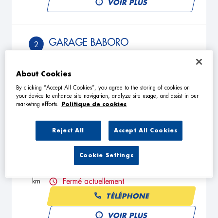
VOIR PLUS
GARAGE BABORO
2
110 Rue du General de Gaulle
62320 ROUVROY
15.22
About Cookies
km
Fermé actuellement
By clicking “Accept All Cookies”, you agree to the storing of cookies on
TÉLÉPHONE
your device to enhance site navigation, analyze site usage, and assist in our
marketing efforts.
Politique de cookies
VOIR PLUS
Reject All
Accept All Cookies
GARAGE GR AUTO
3
Cookie Settings
31 Rue de la Liberation
62710 COURRIERES
16.36
km
Fermé actuellement
TÉLÉPHONE
VOIR PLUS