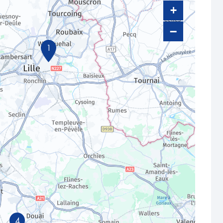
+
−
1
4