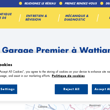
REJOIGNEZ LE RÉSEAU
PRENEZ RENDEZ-VOUS
DE
ATIQUE
ENTRETIEN &
MÉCANIQUE &
E DE
RÉVISION
DIAGNOSTIC
 Garage Premier à Wattig
ookies
“Accept All Cookies”, you agree to the storing of cookies on your device to enhance site na
usage, and assist in our marketing efforts.
Politique de cookies
Settings
Reject All
Accept A
4 Garage Premier à Wattignies