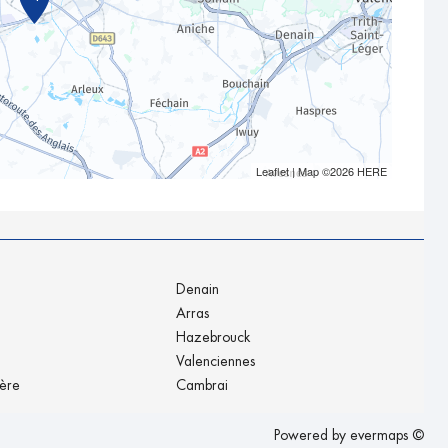
Leaflet
| Map ©2026
HERE
Denain
Arras
Hazebrouck
Valenciennes
ière
Cambrai
Powered by
evermaps ©