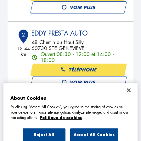
VOIR PLUS
EDDY PRESTA AUTO
2
48 Chemin du Haut Silly
60730 STE GENEVIEVE
18.44
km
Ouvert 08:30 - 12:00 et 14:00 -
18:00
TÉLÉPHONE
VOIR PLUS
About Cookies
EDDY PRESTA AUTO
By clicking “Accept All Cookies”, you agree to the storing of cookies on
3
your device to enhance site navigation, analyze site usage, and assist in our
11 RUE DE L'EPINETTE
marketing efforts.
Politique de cookies
60730 NOVILLERS
18.44
km
Ouvert 08:30 - 12:00 et 14:00 -
18:00
Reject All
Accept All Cookies