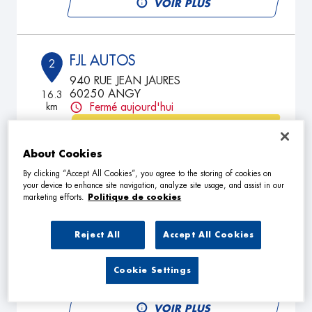
VOIR PLUS
FJL AUTOS
2
940 RUE JEAN JAURES
60250 ANGY
16.3
km
Fermé aujourd'hui
TÉLÉPHONE
About Cookies
VOIR PLUS
By clicking “Accept All Cookies”, you agree to the storing of cookies on
your device to enhance site navigation, analyze site usage, and assist in our
marketing efforts.
Politique de cookies
LOUIS AUTO EXPRESS
3
32 RUE DES VIGNES
Reject All
Accept All Cookies
60190 MONTIERS
16.49
km
Fermé actuellement
Cookie Settings
TÉLÉPHONE
VOIR PLUS