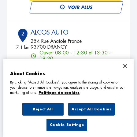
VOIR PLUS
ALCOS AUTO
2
254 Rue Anatole France
93700 DRANCY
7.1 km
Ouvert 08:00 - 12:30 et 13:30 -
18:30
TÉLÉPHONE
About Cookies
VOIR PLUS
By clicking “Accept All Cookies”, you agree to the storing of cookies on
your device to enhance site navigation, analyze site usage, and assist in our
marketing efforts.
Politique de cookies
GARAGE DU CENTRE
3
Reject All
Accept All Cookies
3 Rue Thiers
94130 NOGENT SUR MARNE
7.74
Cookie Settings
km
Ouvert 09:00 - 13:00 et 14:00 -
19:00